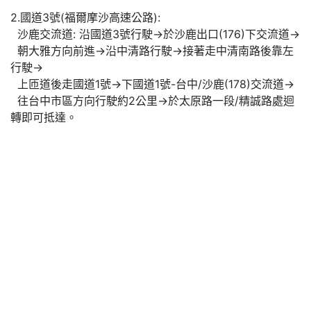
2.國道3號(福爾摩沙高速公路):
沙鹿交流道: 沿國道3號行駛→於沙鹿出口(176)下交流道→
朝大雅方向前進→沿中清路行駛→接著走中清南路後靠左
行駛→
上匝道後走國道1號→下國道1號-台中/沙鹿(178)交流道→
往台中市區方向行駛約2公里→於太原路一段/精誠路處迴
轉即可抵達。