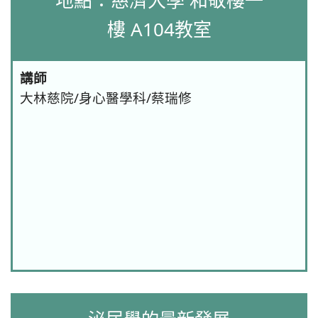
地點：慈濟大學 和敬樓一
樓 A104教室
講師
大林慈院/身心醫學科/蔡瑞修