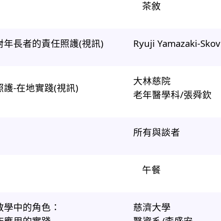
茶敘
年長者的責任照護(視訊)
Ryuji Yamazaki-Skov
大林慈院
護-在地實踐(視訊)
老年醫學科/張舜欽
所有與談者
午餐
學教學中的角色：
慈濟大學
床應用的實踐
醫資系/李盛安