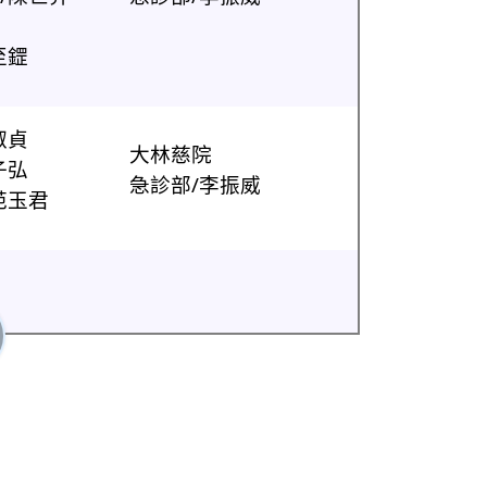
至鎠
淑貞
大林慈院
子弘
急診部/李振威
范玉君