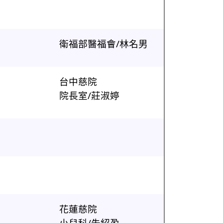
衛福部醫福會/林名男
台中慈院
院長室/莊淑婷
花蓮慈院
小兒科/朱紹盈