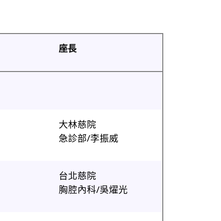
座長
大林慈院
急診部/李振威
台北慈院
胸腔內科/吳燿光