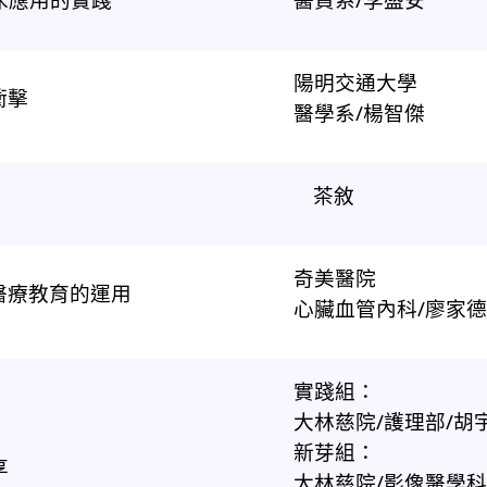
陽明交通大學
衝擊
醫學系/楊智傑
茶敘
奇美醫院
醫療教育的運用
心臟血管內科/廖家德
實踐組：
大林慈院/護理部/胡
新芽組：
享
大林慈院/影像醫學科