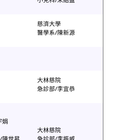
慈濟大學
醫學系/陳新源
大林慈院
急診部/李宜恭
宇娟
大林慈院
/陳世昇
急診部/李振威