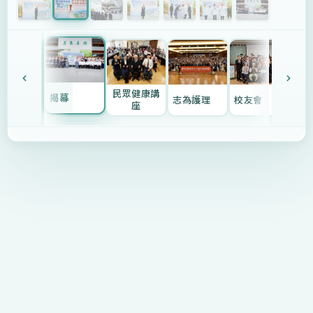
民眾健康講
臨
揭幕
志為護理
校友會
座