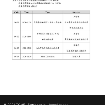
© 2021 TCMF . Designed by
JoomShaper