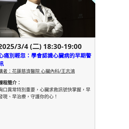
2025/3/4 (二) 18:30-19:00
心痛別輕忽：學會認識心臟病的早期警
訊
講者：花蓮慈濟醫院 心臟內科/王志鴻
課程簡介：
胸口異常特別重要，心臟求救訊號快掌握，早
發現、早治療，守護你的心！