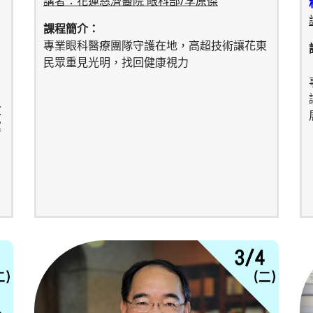
講者：花蓮慈濟醫院 眼科部/李原傑
課程簡介：
專業眼科醫療團隊守護在地，高超技術讓花東
民眾重見光明，找回健康視力
教
運