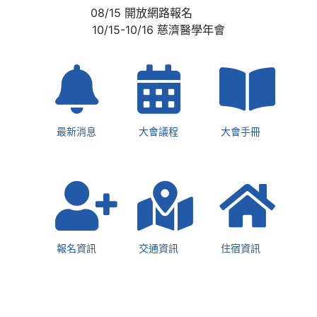
08/15 開放網路報名
【最美醫療人文徵文比賽】 得獎名單出
爐!!
10/15-10/16 慈濟醫學年會
外賓演講
2022慈濟醫學年會議程
【收件截止】第三屆最美的醫療人文故
最新消息
大會議程
大會手冊
事徵文比賽
【收件截止】論文海報徵求中
2022 TCMF慈濟醫學年會-大會手冊
2022醫學年會活動照片
報名資訊
交通資訊
住宿資訊