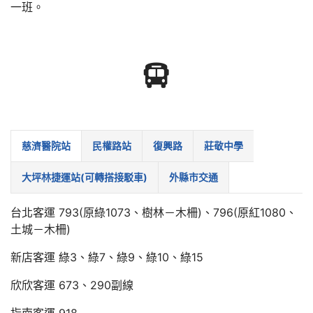
一班。
慈濟醫院站
民權路站
復興路
莊敬中學
大坪林捷運站(可轉搭接駁車)
外縣市交通
台北客運 793(原綠1073、樹林－木柵)、796(原紅1080、
土城－木柵)
新店客運 綠3、綠7、綠9、綠10、綠15
欣欣客運 673、290副線