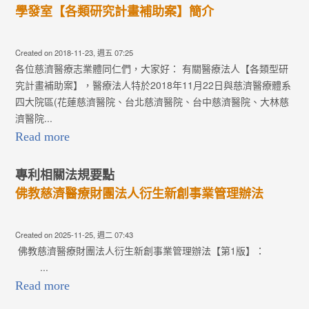
Re
研究發展組
學發室【各類研究計畫補助案】簡介
最
研
Cr
醫
Created on 2018-11-23, 週五 07:25
各位慈濟醫療志業體同仁們，大家好： 有關醫療法人【各類型研
院
Crea
究計畫補助案】，醫療法人特於2018年11月22日與慈濟醫療體系
向
研
四大院區(花蓮慈濟醫院、台北慈濟醫院、台中慈濟醫院、大林慈
R
風
濟醫院...
賽，
Read more
Re
2
最
專利相關法規要點
2
Cr
佛教慈濟醫療財團法人衍生新創事業管理辦法
談
Crea
Created on 2025-11-25, 週二 07:43
享
相
佛教慈濟醫療財團法人衍生新創事業管理辦法【第1版】：
R