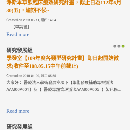
淨斯本草飲臨床療效研究計畫，截止日為112年6月
最
30(五)，逾期不候~
2
Created on 2023-05-11, 週四 14:34
【申請書】
Read more
Crea
2
20
Re
研究發展組
1
2
3
學發室【109年度各類型研究計畫】即日起開始徵
最
求(收件至108.05.15中午前截止)
2
Created on 2019-01-29, 週二 05:55
Cr
大家好： 醫療法人學術發展室項下【學術發展補助專案辦法
學
AAM00A001】及【 醫療專題管理辦法AAM00A005 】皆已修...
療
Crea
相
R
Read more