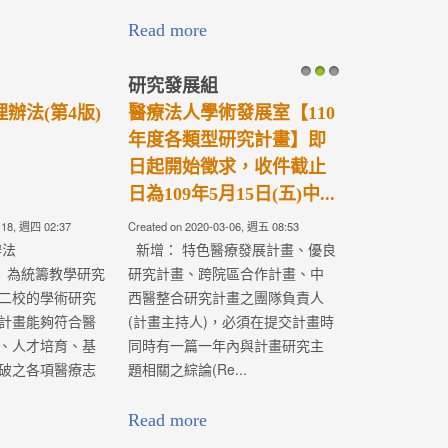
Read more
研究發展組
1
2
3
辦法(第4版)
醫療法人學術發展室【110
年度各類型研究計畫】即
日起開始徵求，收件截止
日為109年5月15日(五)中...
-18, 週四 02:37
Created on 2020-03-06, 週五 08:53
辦法
新增： 特色醫療發展計畫、優良
5)： 為統籌教學研究
研究計畫、跨院區合作計畫、中
二校的學術研究
西醫整合研究計畫之團隊負責人
計畫能夠符合醫
(計畫主持人)，必須在提交計畫時
、人才培育、基
同時有一篇一年內與計畫研究主
破之各項醫療志
題相關之綜論(Re...
Read more