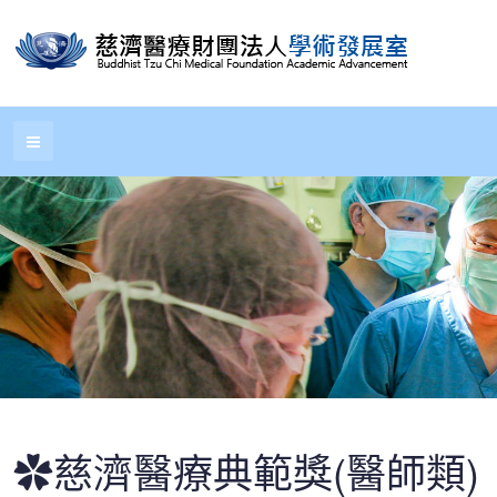
✿慈濟醫療典範獎(醫師類)