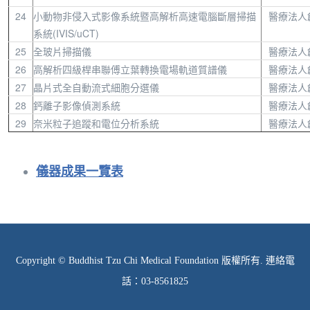
24
小動物非侵入式影像系統暨高解析高速電腦斷層掃描
醫療法人
系統(IVIS/uCT)
25
全玻片掃描儀
醫療法人
26
高解析四級桿串聯傅立葉轉換電場軌道質譜儀
醫療法人
27
晶片式全自動流式細胞分選儀
醫療法人
28
鈣離子影像偵測系統
醫療法人
29
奈米粒子追蹤和電位分析系統
醫療法人
儀器成果一覽表
Copyright © Buddhist Tzu Chi Medical Foundation 版權所有. 連絡電
話：03-8561825