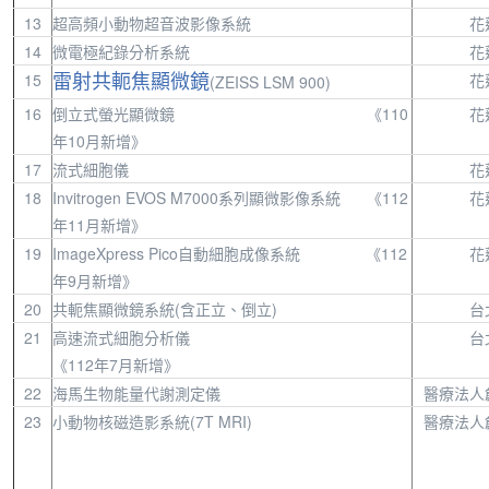
13
超高頻小動物超音波影像系統
花
14
微電極紀錄分析系統
花
15
花
雷射共軛焦顯微鏡
(ZEISS LSM 900)
16
倒立式螢光顯微鏡 《110
花
年10月新增》
17
流式細胞儀
花
18
Invitrogen EVOS M7000系列顯微影像系統 《112
花
年11月新增》
19
ImageXpress Pico自動細胞成像系統 《112
花
年9月新增》
20
共軛焦顯微鏡系統(含正立、倒立)
台
21
高速流式細胞分析儀
台
《112年7月新增》
22
海馬生物能量代謝測定儀
醫療法人
23
小動物核磁造影系統(7T MRI)
醫療法人