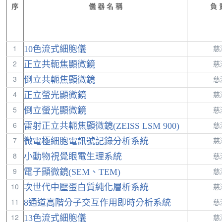
序
儀 器 名 稱
負 
1
慈
10色流式細胞儀
2
慈
正立共軛焦顯微鏡
3
慈
倒立共軛焦顯微鏡
4
慈
正立螢光顯微鏡
5
慈
倒立螢光顯微鏡
6
慈
雷射正立共軛焦顯微鏡(ZEISS LSM 900)
7
慈
微電極細胞電訊號記錄分析系統
8
慈
小動物視覺眼電生理系統
9
慈
電子顯微鏡(SEM、TEM)
10
慈
次世代中壓蛋白質純化層析系統
11
慈
8通道高階分子交互作用即時分析系統
12
慈
13色流式細胞儀