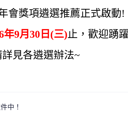
年會獎項遴選推薦正式啟動!
26年9月30日(三)
止，歡迎踴
請詳見各遴選辦法~
徵件中！