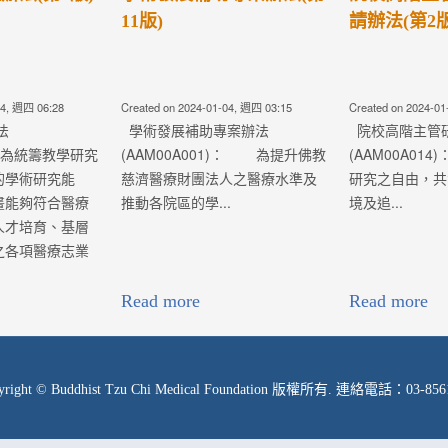
請辦法(第2版)
04, 週四 03:15
Created on 2024-01-04, 週四 03:02
Created on 2021-03
案辦法
院校高階主管研究計畫申請辦法
醫療專題管理
1)： 為提升佛教
(AAM00A014)： 為保障學術
(AAM00A00
人之醫療水準及
研究之自由，共營良好的學術環
資源，提升七院
.
境及追...
能量，俾使各項
療志業任務導向
層發展與創新突
業任務...
Read more
Read more
yright © Buddhist Tzu Chi Medical Foundation 版權所有. 連絡電話：03-856