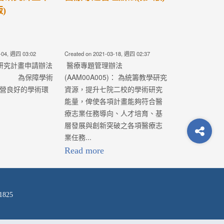
年度各類型研究計畫】即
日起開始徵求，收件截止
日為109年5月15日(五)中...
-18, 週四 02:37
Created on 2020-03-06, 週五 08:53
辦法
新增： 特色醫療發展計畫、優良
5)： 為統籌教學研究
研究計畫、跨院區合作計畫、中
二校的學術研究
西醫整合研究計畫之團隊負責人
計畫能夠符合醫
(計畫主持人)，必須在提交計畫時
、人才培育、基
同時有一篇一年內與計畫研究主
破之各項醫療志
題相關之綜論(Re...
Read more
1825