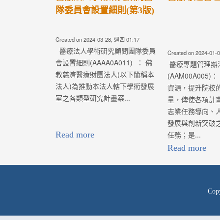
11版)
Created on 2024-01-04, 週四 06:28
Created on 2024-01-
醫療專題管理辦法
學術發展補助專
(AAM00A005)： 為統籌教學研究
(AAM00A00
資源，提升院校的學術研究能
慈濟醫療財團法
量，俾使各項計畫能夠符合醫療
推動各院區的學..
志業任務導向、人才培育、基層
發展與創新突破之各項醫療志業
任務；是...
Read more
Read more
Cop