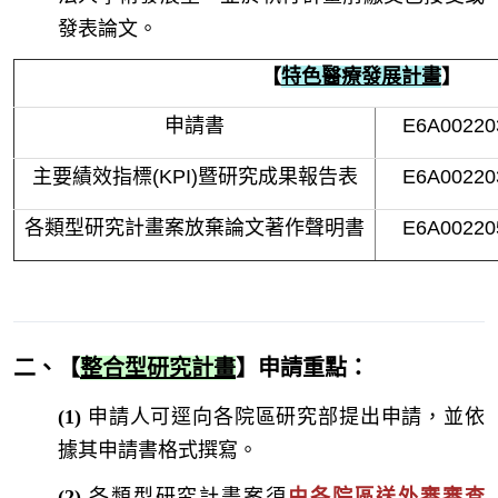
發表論文。
【
特色醫療發展計畫
】
申請書
E6A00220
主要績效指標(KPI)暨研究成果報告表
E6A00220
各類型研究計畫案放棄論文著作聲明書
E6
A00220
二、【
整合型研究計畫
】
申請重點
：
(1)
申請人可逕向各院區研究部提出申請，並依
據其申請書格式撰寫。
(2)
各類型研究計畫案須
由各院區送外審審查