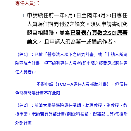
：
專任人員)
申請續任前一年
5月1日至隔年4月30日
專任
人員聘任期間刊登之論文。須與申請書研究
題目相關聯，並為
已發表有頁數之SCI原著
論文
， 且申請人須為第一或通訊作者。
【註1】：
已於「醫療法人項下之研究計畫」或「申請人所屬
院區院內計畫」項下編列專任人員者(即申請之經費足以聘任專
任人員者)，
不得申請【TCMF-A專任人員補助計畫】，但僅特
色醫療發展計畫不在此限
【註2】：慈濟大學醫學院專任講師、助理教授、副教授、教
授申請，老師若有外部計畫(例如:科技部、衛福部…等)需檢附
外部計畫