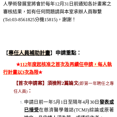
人學術發展室將會於每年12月31日前通知各計畫案之
審核結果，如有任何問題請與本室承辦人員聯繫
(Tel:03-8561825分機15815)，謝謝！
【
專任人員補助計畫
】
申請重點
：
✭
112年度起核准之首次及再續任申請，每人執
行計畫以3次為限
✭
【首次申請案】須檢附2篇論文
(即第一年聘任之專
：
任人員)
申請日前
一年
5月1日至隔年4月30日
發表或
已接受
在慈濟醫學雜誌(TCMJ)綜論或原著