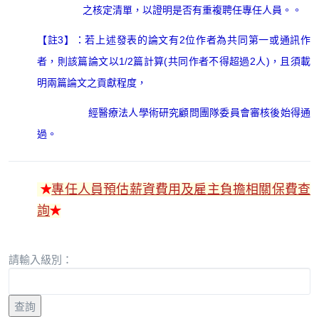
之核定清單，以證明是否有重複聘任專任人員。
。
【註3】：若上述發表的論文有2位作者為共同第一或通訊作
者，則該篇論文以1/2篇計算(共同作者不得超過2人)，且須載
明兩篇論文之貢獻程度，
經醫療法人學術研究顧問團隊委員會審核後始得通
過。
✭
專任人員預估薪資費用及雇主負擔相關保費查
詢
✭
請輸入級別：