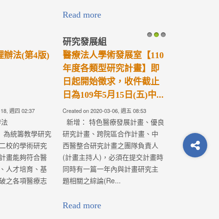
Read more
研究發展組
1
2
3
辦法(第4版)
醫療法人學術發展室【110
年度各類型研究計畫】即
日起開始徵求，收件截止
日為109年5月15日(五)中...
-18, 週四 02:37
Created on 2020-03-06, 週五 08:53
辦法
新增： 特色醫療發展計畫、優良
5)： 為統籌教學研究
研究計畫、跨院區合作計畫、中
二校的學術研究
西醫整合研究計畫之團隊負責人
計畫能夠符合醫
(計畫主持人)，必須在提交計畫時
、人才培育、基
同時有一篇一年內與計畫研究主
破之各項醫療志
題相關之綜論(Re...
Read more