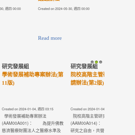
-30, 週四 00:00
Created on 2023-10-30, 週一 08:05
連結請點下圖或：
https://tcmfaa.tzuchi.com.tw/TCMF2023/
Read more
研究發展組
1
2
3
辦法(第4版)
醫療法人學術發展室【110
年度各類型研究計畫】即
日起開始徵求，收件截止
日為109年5月15日(五)中...
-18, 週四 02:37
Created on 2020-03-06, 週五 08:53
辦法
新增： 特色醫療發展計畫、優良
5)： 為統籌教學研究
研究計畫、跨院區合作計畫、中
二校的學術研究
西醫整合研究計畫之團隊負責人
計畫能夠符合醫
(計畫主持人)，必須在提交計畫時
、人才培育、基
同時有一篇一年內與計畫研究主