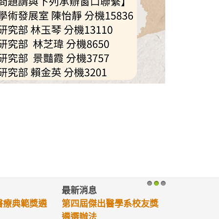
最新消息
1
2
3
年輕醫師獎遴
2023TCMF慈濟醫學年會-
歡迎您