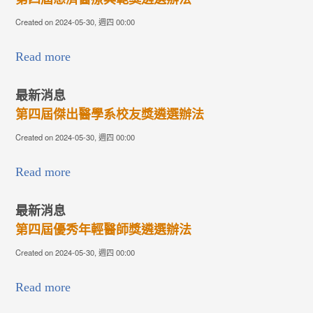
淨斯本草飲臨床療效研
:00
30(五)，逾期不候~
Created on 2023-05-11, 週四 14:34
【申請書】
Read more
校友獎遴選辦法
:00
師獎遴選辦法
:00
研究發展組