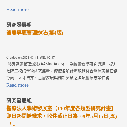
週四 02:37
M00A005)： 為統籌教學研究資源，提升
能量，俾使各項計畫能夠符合醫療志業任務
發展與創新突破之各項醫療志業任務...
Copyright © Buddhist Tzu Chi Medical Foundation 版權所有. 連絡電
展室【110年度各類型研究計畫】
話：03-8561825
收件截止日為109年5月15日(五)
週五 08:53
展計畫、優良研究計畫、跨院區合作計畫、中
團隊負責人(計畫主持人)，必須在提交計畫時
畫研究主題相關之綜論(Re...