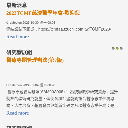
1
2
3
(第7版)
學發室【109年度
學年會-歡迎您
求(收件至108.05.
:05
Created on 2019-01-29, 週二 05
mfaa.tzuchi.com.tw/TCMF2023/
大家好： 醫療法人學術
週四 06:28
AAM00A001】及【 醫
M00A005)： 為統籌教學研究資源，提升
，俾使各項計畫能夠符合醫療志業任務導
展與創新突破之各項醫療志業任務；是...
Read more
研究發展組
學發室【各類研究
辦法(第11版)
Created on 2018-11-23, 週五 07
各位慈濟醫療志業體同仁
週四 03:15
究計畫補助案】，醫療法人
(AAM00A001)： 為提升佛教慈濟醫
四大院區(花蓮慈濟醫院
及推動各院區的學...
濟醫院...