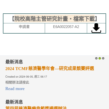
【
院校高階主管研究計畫‧檔案下載
】
申請書
E6A0022057-A2
最新消息
1
2
3
濟醫學年會—研究成果競賽評選
2023 TCMF慈濟
:17
Created on 2023-06-06, 週二 01:22
相關辦法請按此
Read more
範獎遴選辦法
最新消息