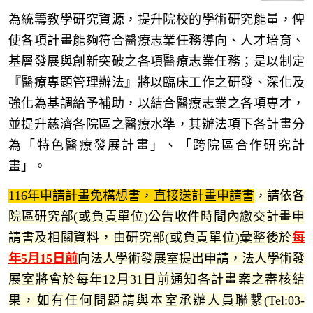
為統籌教學研究資源，提升院校的學術研究能量，俾
使各項計畫能夠符合醫療志業任務導向、人才培育、
基層發展與創新突破之各項醫療志業任務；是以制定
『醫療專題管理辦法』將以臨床工作之研發、深化及
強化為基調給予補助，以結合醫療志業之各項專才，
並提升慈濟各院區之醫療水準，其辦法項下各計畫分
為「特色醫療發展計畫」、「跨院區合作研究計
畫」。
116年申請計畫免構想書，直接送計畫申請書
，
請依各
院區研究部(或負責單位)公告收件時間內繳交計畫申
請書及相關資料，由研究部(或負責單位)彙整後
於
每
年5月15日前
向法人學術發展室提出申請，法人學術發
展室將會於每年12月31日前通知各計畫案之審核結
果，如有任何問題請與本室承辦人員聯繫(Tel:03-