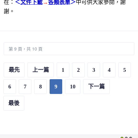
在：
＜
文件下載
→
各類表單
＞
中可供大家參閱，謝
謝。
第 9 頁，共 10 頁
最先
上一篇
1
2
3
4
5
6
7
8
9
10
下一篇
最後