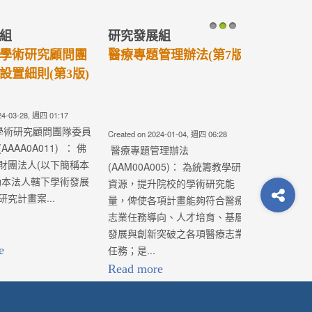
辦法(第4版)
醫療法人學術發展室【110
年度各類型研究計畫】即
日起開始徵求，收件截止
日為109年5月15日(五)中...
-18, 週四 02:37
Created on 2020-03-06, 週五 08:53
辦法
新增： 特色醫療發展計畫、優良
5)： 為統籌教學研究
研究計畫、跨院區合作計畫、中
二校的學術研究
西醫整合研究計畫之團隊負責人
計畫能夠符合醫
(計畫主持人)，必須在提交計畫時
、人才培育、基
同時有一篇一年內與計畫研究主
破之各項醫療志
題相關之綜論(Re...
Read more
1825