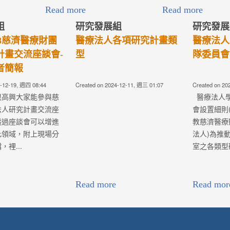
專案辦法(第
院校高階主管研究計畫申
醫療專題管理
請辦法(第2版)
04, 週四 03:15
Created on 2024-01-04, 週四 03:02
Created on 2021-03
案辦法
院校高階主管研究計畫申請辦法
醫療專題管理
1)： 為提升佛教
(AAM00A014)： 為保障學術
(AAM00A00
人之醫療水準及
研究之自由，共營良好的學術環
資源，提升七院
.
境及追...
能量，俾使各項
療志業任務導向
層發展與創新突
業任務...
Read more
Read more
yright © Buddhist Tzu Chi Medical Foundation 版權所有. 連絡電話：03-856