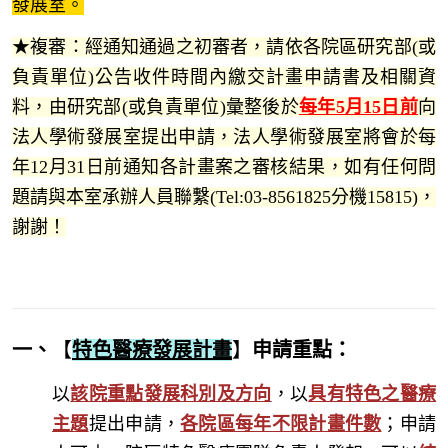
發展室。
★複審：經通知通過之初審者，
請依各院區研究部(或
負責單位)公告收件時間內繳交計畫申請書及相關資
料，由研究部(或負責單位)彙整後
於
每年5月15日前
向
法人學術發展室提出申請，法人學術發展室將會於每
年12月31日前通知各計畫案之審核結果，如有任何問
題請與本室承辦人員聯繫(Tel:03-8561825分機15815)，
謝謝！
一、
【
特色醫療發展計畫
】
申請重點
：
以
該院重點發展科別及方向
，以
具有特色之醫療
主題
提出申請，
各院區每年不限計畫件數
；申請