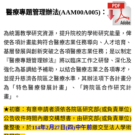
醫療專題管理辦法
(AAM00A005)
：
為統籌教學研究資源，提升院校的學術研究能量，俾
使各項計畫能夠符合醫療志業任務導向、人才培育、
基層發展與創新突破之各項醫療志業任務；是以制定
『醫療專題管理辦法』將以臨床工作之研發、深化及
強化為基調給予補助，以結合醫療志業之各項專才，
並提升慈濟各院區之醫療水準，其辦法項下各計畫分
為「特色醫療發展計畫」、「跨院區合作研究計
畫」。
★初審：有意申請者須
依各院區
研究部(或負責單位)
公告收件時間內
繳交構想書
，由研究部(或
負責單位)
彙整後，
於
114年2月27日(四)中午前
繳
交至法人學術