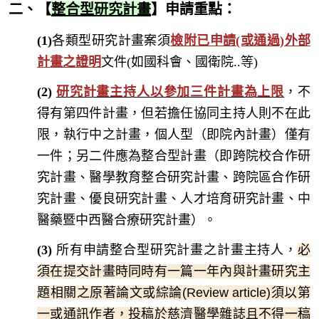
二、【
整合型研究計畫
】
申請重點
：
(1)
各類型研究計畫案須
檢附已申請(或通過)外部
計畫之證明
文件(如國科會、國衛院..等)
(2)
研究計畫主持人以參加三件計畫為上限
，不
得有第四件計畫，但若擔任協同主持人則不在此
限，
執行中之計畫，
個人型（即院內計畫）僅有
一件；另二件應為整合型計畫（即跨院校合作研
究計畫、醫學教育整合研究計畫、跨院區合作研
究計畫、優良研究計畫、
人才培育研究計畫、
中
醫藥暨中西醫合療研究
計畫）。
(3)
所有申請整合型研究計畫之計畫主持人，
必
須在提交計畫時同時有一篇一年內與計畫研究主
題相關之原著論文或綜論(Review article)須以第
一或通訊作者，投稿於慈濟醫學雜誌且不得一稿