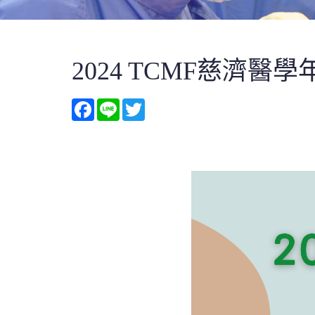
2024 TCMF慈濟
Facebook
Line
Twitter