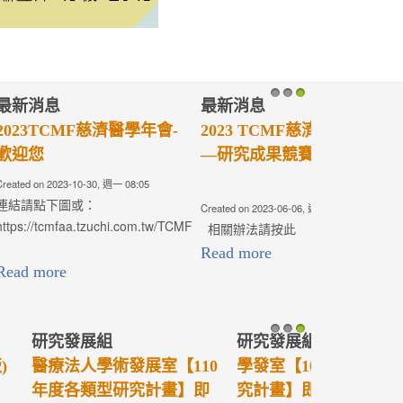
1
2
3
1
2
3