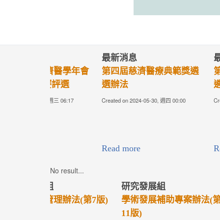
最新消息
最新消息
2023 TCMF慈濟醫學年會
淨斯本草飲臨
—研究成果競賽評選
計畫，截止日為
30(五)，逾期
Created on 2023-06-06, 週二 01:22
Created on 2023-05-
相關辦法請按此
【申請書】
Read more
Read more
No result...
研究發展組
研究發展組
學發室【109年度各類型研
學發室【各類
究計畫】即日起開始徵求
助案】簡介
(收件至108.05.15中午前截