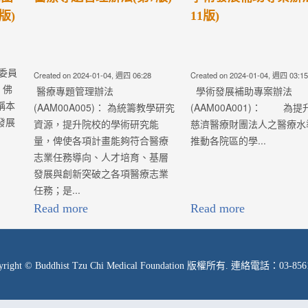
請辦法(第2版)
04, 週四 03:15
Created on 2024-01-04, 週四 03:02
Created on 2021-03
案辦法
院校高階主管研究計畫申請辦法
醫療專題管理
1)： 為提升佛教
(AAM00A014)： 為保障學術
(AAM00A00
人之醫療水準及
研究之自由，共營良好的學術環
資源，提升七院
.
境及追...
能量，俾使各項
療志業任務導向
層發展與創新突
業任務...
Read more
Read more
yright © Buddhist Tzu Chi Medical Foundation 版權所有. 連絡電話：03-856