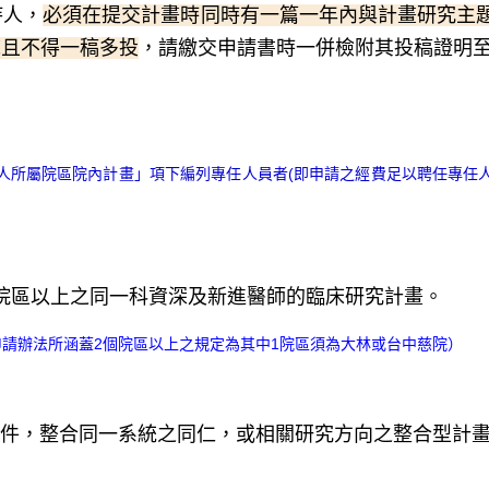
持人，
必須在提交計畫時同時有一篇一年內與計畫研究主題相關之原
誌且不得一稿多投
，請繳交申請書時一併檢附其投稿證明
所屬院區院內計畫」項下編列專任人員者(即申請之經費足以聘任專任人員
院區以上之同一科資深及新進醫師的臨床研究計畫。
請辦法所涵蓋2個院區以上之規定為其中1院區須為大林或台中慈院）
件，整合同一系統之同仁，或相關研究方向之整合型計