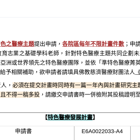
特色之醫療主題
提出申請，
各院區每年不限計畫件數
；申
教育志業之基礎學科老師，針對特色醫療主題共同企劃未
、亞洲或世界領先之特色醫療團隊，並依「準特色醫療菁
給予相關補助，欲申請者請填具佛教慈濟醫療財團法人
責人，
必須在提交計畫時同時有一篇一年內與計畫研究主題相關之原
誌且不得一稿多投
，請繳交申請書時一併檢附其投稿證明
【
特色醫療發展計畫
】
申請書
E6A0022033-A4