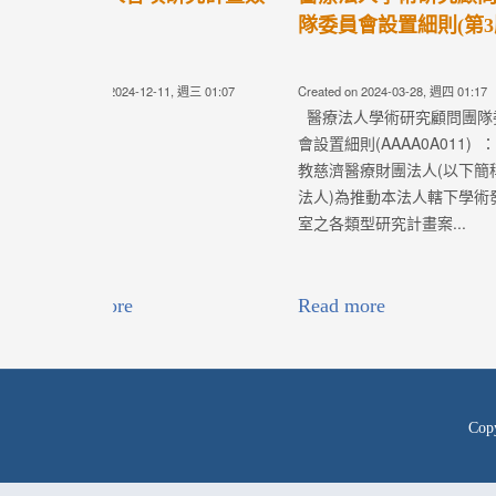
11版)
Created on 2024-01-04, 週四 06:28
Created on 2024-01-
醫療專題管理辦法
學術發展補助專
(AAM00A005)： 為統籌教學研究
(AAM00A00
資源，提升院校的學術研究能
慈濟醫療財團法
量，俾使各項計畫能夠符合醫療
推動各院區的學..
志業任務導向、人才培育、基層
發展與創新突破之各項醫療志業
任務；是...
Read more
Read more
Cop