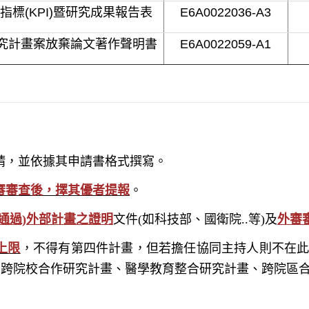
指標(KPI)暨研究成果報告表
E6A0022036-A3
究計畫案放棄論文著作聲明書
E6
A0022059-A1
請，並依據其申請書格式撰寫。
審審查後，擇其優者提報
。
通過)外部計畫之證明
文件(如科技部、國衛院..等)及
外審
上限
，不得有第四件計畫，但若擔任協同主持人則不在
即跨院校合作研究計畫、醫學教育整合研究計畫、跨院區