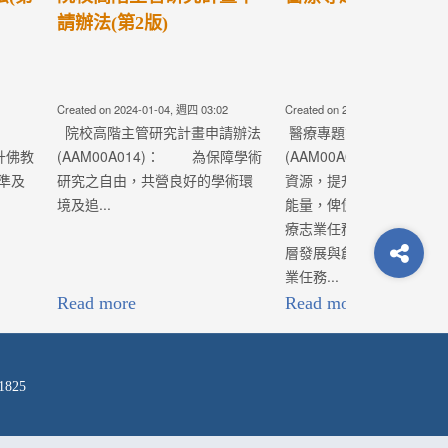
年度各類型研究計畫】即
日起開始徵求，收件截止
日為109年5月15日(五)中...
-18, 週四 02:37
Created on 2020-03-06, 週五 08:53
辦法
新增： 特色醫療發展計畫、優良
5)： 為統籌教學研究
研究計畫、跨院區合作計畫、中
二校的學術研究
西醫整合研究計畫之團隊負責人
計畫能夠符合醫
(計畫主持人)，必須在提交計畫時
、人才培育、基
同時有一篇一年內與計畫研究主
破之各項醫療志
題相關之綜論(Re...
Read more
1825