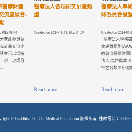
04, 週四 03:15
Created on 2024-01-04, 週四 03:02
Created on 2021-03
案辦法
院校高階主管研究計畫申請辦法
醫療專題管理
1)： 為提升佛教
(AAM00A014)： 為保障學術
(AAM00A00
人之醫療水準及
研究之自由，共營良好的學術環
資源，提升七院
.
境及追...
能量，俾使各項
療志業任務導向
層發展與創新突
業任務...
Read more
Read more
yright © Buddhist Tzu Chi Medical Foundation 版權所有. 連絡電話：03-856