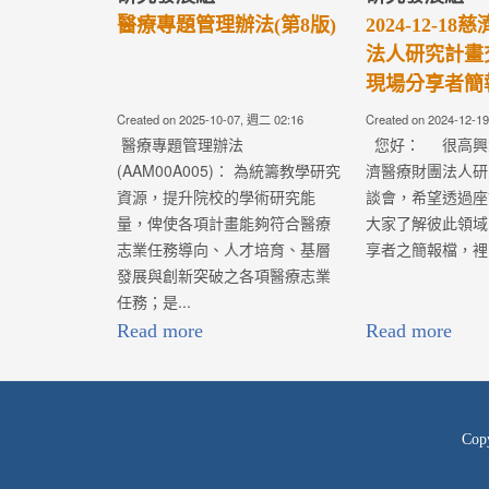
Created on 2024-01-04, 週四 06:28
Created on 2024-01-
醫療專題管理辦法
學術發展補助專
(AAM00A005)： 為統籌教學研究
(AAM00A00
資源，提升院校的學術研究能
慈濟醫療財團法
量，俾使各項計畫能夠符合醫療
推動各院區的學..
志業任務導向、人才培育、基層
發展與創新突破之各項醫療志業
任務；是...
Read more
Read more
Cop