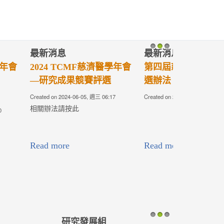
最新消息
1
2
3
年輕醫師獎遴
2023TCMF慈濟醫學年會-
歡迎您
-30, 週四 00:00
Created on 2023-10-30, 週一 08:05
連結請點下圖或：
https://tcmfaa.tzuchi.com.tw/TCMF2023/
Read more
研究發展組
1
2
3
辦法(第4版)
醫療法人學術發展室【110
年度各類型研究計畫】即