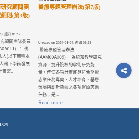
日起開始徵求，收件截止
日為109年5月15日(五)中...
-18, 週四 02:37
Created on 2020-03-06, 週五 08:53
辦法
新增： 特色醫療發展計畫、優良
5)： 為統籌教學研究
研究計畫、跨院區合作計畫、中
二校的學術研究
西醫整合研究計畫之團隊負責人
計畫能夠符合醫
(計畫主持人)，必須在提交計畫時
、人才培育、基
同時有一篇一年內與計畫研究主
破之各項醫療志
題相關之綜論(Re...
Read more
1825