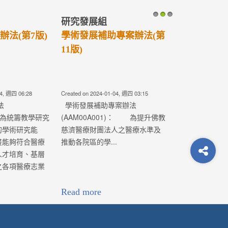
辦法(第4版)
醫療法人學術發展室【110
年度各類型研究計畫】即
日起開始徵求，收件截止
日為109年5月15日(五)中...
-18, 週四 02:37
Created on 2020-03-06, 週五 08:53
辦法
新增： 特色醫療發展計畫、優良
5)： 為統籌教學研究
研究計畫、跨院區合作計畫、中
二校的學術研究
西醫整合研究計畫之團隊負責人
計畫能夠符合醫
(計畫主持人)，必須在提交計畫時
、人才培育、基
同時有一篇一年內與計畫研究主
破之各項醫療志
題相關之綜論(Re...
Read more
1825