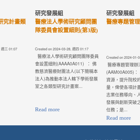
專案辦法(第
院校高階主管研究計畫申
醫療專題管理
請辦法(第2版)
04, 週四 03:15
Created on 2024-01-04, 週四 03:02
Created on 2021-03
案辦法
院校高階主管研究計畫申請辦法
醫療專題管理
1)： 為提升佛教
(AAM00A014)： 為保障學術
(AAM00A00
人之醫療水準及
研究之自由，共營良好的學術環
資源，提升七院
.
境及追...
能量，俾使各項
療志業任務導向
層發展與創新突
業任務...
Read more
Read more
yright © Buddhist Tzu Chi Medical Foundation 版權所有. 連絡電話：03-856