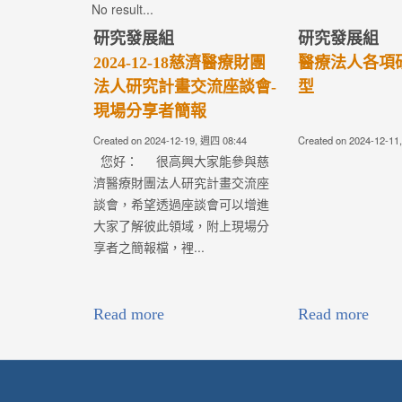
醫療專題管理辦法(第7版)
學術發展補助
11版)
Created on 2024-01-04, 週四 06:28
Created on 2024-01-
醫療專題管理辦法
學術發展補助專
(AAM00A005)： 為統籌教學研究
(AAM00A00
資源，提升院校的學術研究能
慈濟醫療財團法
量，俾使各項計畫能夠符合醫療
推動各院區的學..
志業任務導向、人才培育、基層
發展與創新突破之各項醫療志業
任務；是...
Read more
Read more
Cop