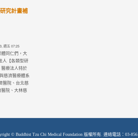
研究成果競賽，
下： ...
Read more
Read more
研究發展組
研究發展組
辦法(第8版)
2024-12-18慈濟醫療財團
醫療法人各
法人研究計畫交流座談會-
型
現場分享者簡報
07, 週二 02:16
Created on 2024-12-19, 週四 08:44
Created on 2024-12
法
您好： 很高興大家能參與慈
)： 為統籌教學研究
濟醫療財團法人研究計畫交流座
的學術研究能
談會，希望透過座談會可以增進
畫能夠符合醫療
大家了解彼此領域，附上現場分
人才培育、基層
享者之簡報檔，裡...
之各項醫療志業
Read more
Read more