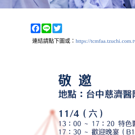
Facebook
Line
Twitter
連結請點下圖或：
https://tcmfaa.tzuchi.co