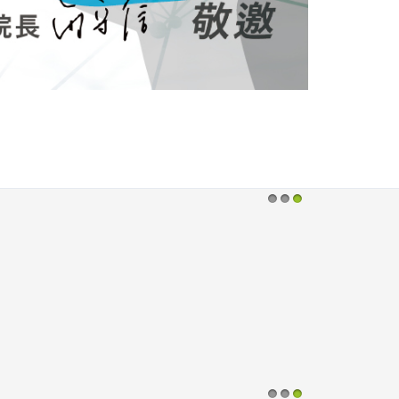
最新消息
1
2
3
辦法(第5版)
2025 TCMF慈濟醫學年會
—研究成果競賽評選
-07, 週二 02:03
Created on 2024-09-16, 週一 06:30
辦法
相關辦法請按此
4)： 為促進各院區間
，鼓勵各院區同
究，擬每年舉辦