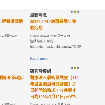
最新消息
1
2
3
年輕醫師獎遴
2023TCMF慈濟醫學年會-
歡迎您
-30, 週四 00:00
Created on 2023-10-30, 週一 08:05
連結請點下圖或：
https://tcmfaa.tzuchi.com.tw/TCMF2023/
Read more
研究發展組
1
2
3
辦法(第4版)
醫療法人學術發展室【110
年度各類型研究計畫】即
日起開始徵求，收件截止
日為109年5月15日(五)中...
-18, 週四 02:37
Created on 2020-03-06, 週五 08:53