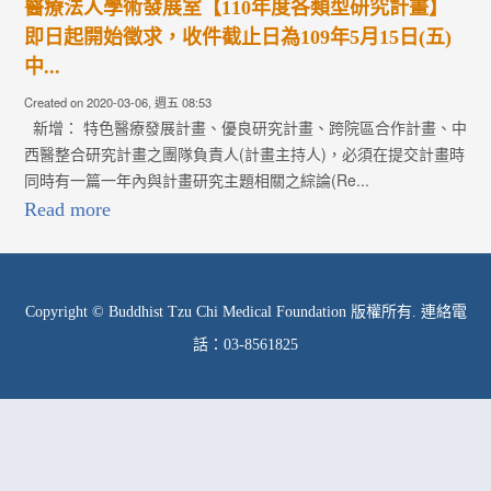
醫療法人學術發展室【110年度各類型研究計畫】
即日起開始徵求，收件截止日為109年5月15日(五)
中...
Created on 2020-03-06, 週五 08:53
新增： 特色醫療發展計畫、優良研究計畫、跨院區合作計畫、中
西醫整合研究計畫之團隊負責人(計畫主持人)，必須在提交計畫時
同時有一篇一年內與計畫研究主題相關之綜論(Re...
Read more
Copyright © Buddhist Tzu Chi Medical Foundation 版權所有. 連絡電
話：03-8561825