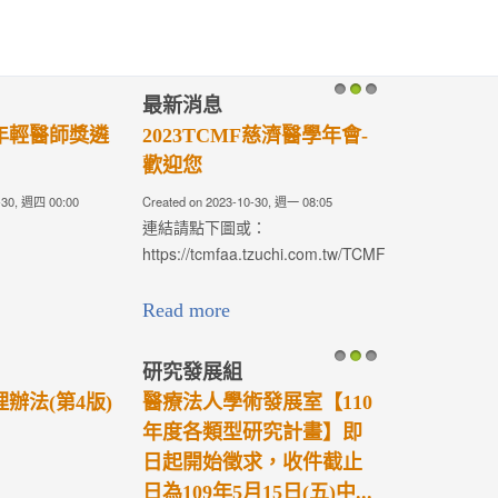
最新消息
最新消息
1
2
3
慈濟醫學年會-
2023 TCMF慈濟醫學年會
淨斯本草飲臨
—研究成果競賽評選
計畫，截止日為
30(五)，逾期
, 週一 08:05
Created on 2023-06-06, 週二 01:22
Created on 2023-05-1
uchi.com.tw/TCMF2023/
相關辦法請按此
【申請書】
Read more
Read more
展組
研究發展組
研究發
1
2
3
人學術發展室【110
學發室【109年度各類型研
學發室
類型研究計畫】即
究計畫】即日起開始徵求
助案】
始徵求，收件截止
(收件至108.05.15中午前截
年5月15日(五)中...
止)