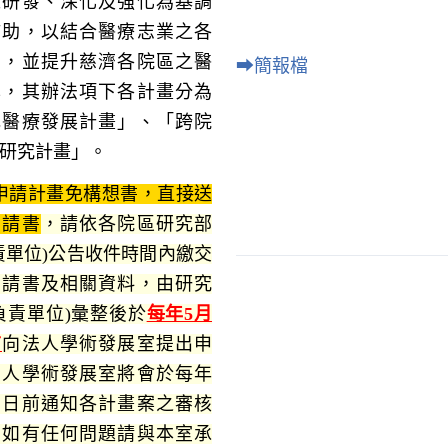
之研發、深化及強化為基調
補助，以結合醫療志業之各
才，並提升慈濟各院區之醫
⮕
簡報檔
準，其辦法項下各計畫分為
色醫療發展計畫」、「跨院
研究計畫」。
年申請計畫免構想書，直接送
申請書
，
請依各院區研究部
責單位)公告收件時間內繳交
申請書及相關資料，由研究
負責單位)彙整後
於
每年5月
前
向法人學術發展室提出申
法人學術發展室將會於每年
31日前通知各計畫案之審核
，如有任何問題請與本室承