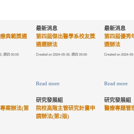
最新消息
最新消息
系校友獎
第四屆優秀年輕醫師獎遴
2023TCMF
選辦法
歡迎您
週四 00:00
Created on 2024-05-30, 週四 00:00
Created on 2023-10-30
連結請點下圖或：
https://tcmfaa.tz
Read more
Read more
展組
研究發展組
研究發
階主管研究計畫申
醫療專題管理辦法(第4版)
醫療法
2版)
年度各
日起開
日為109