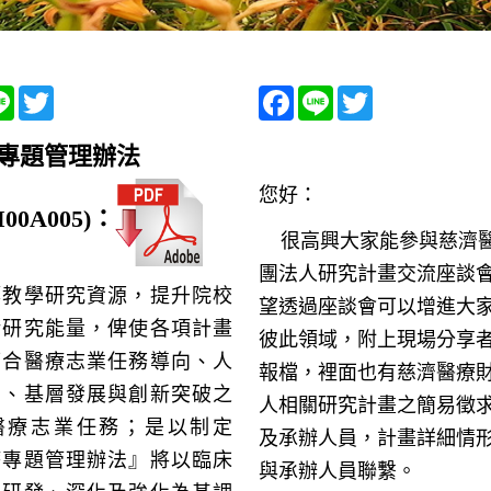
cebook
Line
Twitter
Facebook
Line
Twitter
專題管理辦法
您好：
00A005)
：
很高興大家能參與慈濟
團法人研究計畫交流座談
籌教學研究資源，提升院校
望透過座談會可以增進大
術研究能量，俾使各項計畫
彼此領域，附上現場分享
符合醫療志業任務導向、人
報檔，裡面也有慈濟醫療
育、基層發展與創新突破之
人相關研究計畫之簡易徵
醫療志業任務；是以制定
及承辦人員，計畫詳細情
療專題管理辦法』將以臨床
與承辦人員聯繫。