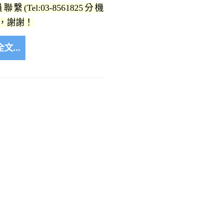
繫(Tel:03-8561825分機
5)，謝謝！
文...