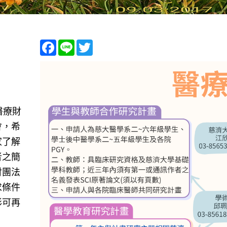
Facebook
Line
Twitter
醫療財
會，希
家了解
者之簡
財團法
求條件
形可再