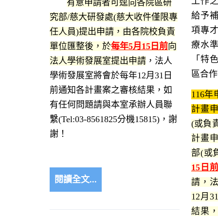
工作
有意申請者可逕向各院區研
給予
究部/慈大研發處(
慈大收件僅限專
項專
任人員
)提出申請，由各院校負責
療水
單位匯整後，於
每年5月15日前
向
「特
法人學術發展室提出申請
，法人
區合作
學術發展室將會於每年12月31日
前通知各計畫案之審核結果，如
116
有任何問題請與本室承辦人員聯
計畫
繫(Tel:03-8561825分機15815)，謝
(或負
謝！
計畫
部(或
15日
閱讀全文...
請，
12月
結果