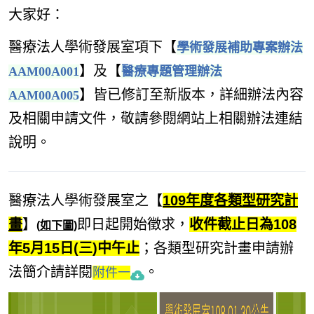
大家好：
醫療法人學術發展室項下
【
學術發展補助專案辦法
】及【
AAM00A001
醫療專題管理辦法
】
皆已修訂至新版本，詳細辦法內容
AAM00A005
及相關申請文件，敬請參
閱網站上
相關辦法連結
說明。
醫療法人學術發展室之【
109年度各類型研究計
畫
】
即日起開始徵求，
收件截止日為108
(
如下圖)
年5月15日(三)中午止
；各類型研究計畫申請辦
法簡介請詳閱
。
附件一